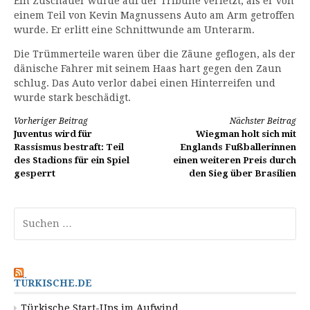
Ein Zuschauer wurde auf der Tribüne verletzt, als er von
einem Teil von Kevin Magnussens Auto am Arm getroffen
wurde. Er erlitt eine Schnittwunde am Unterarm.
Die Trümmerteile waren über die Zäune geflogen, als der
dänische Fahrer mit seinem Haas hart gegen den Zaun
schlug. Das Auto verlor dabei einen Hinterreifen und
wurde stark beschädigt.
Weiterlesen
Vorheriger Beitrag
Nächster Beitrag
Juventus wird für
Wiegman holt sich mit
Rassismus bestraft: Teil
Englands Fußballerinnen
des Stadions für ein Spiel
einen weiteren Preis durch
gesperrt
den Sieg über Brasilien
Suchen
nach:
TÜRKISCHE.DE
Türkische Start-Ups im Aufwind