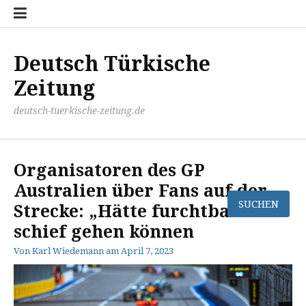
Zum
Disclaimer
Impressum
Kontakt
Mediathek
Meinung
Panorma
Politik
Sport
Wirtschaft
Inhalt
springen
Deutsch Türkische
Zeitung
deutsch-tuerkische-zeitung.de
Organisatoren des GP
Australien über Fans auf der
Strecke: „Hätte furchtbar
schief gehen können
Von
Karl Wiedemann
am
April 7, 2023