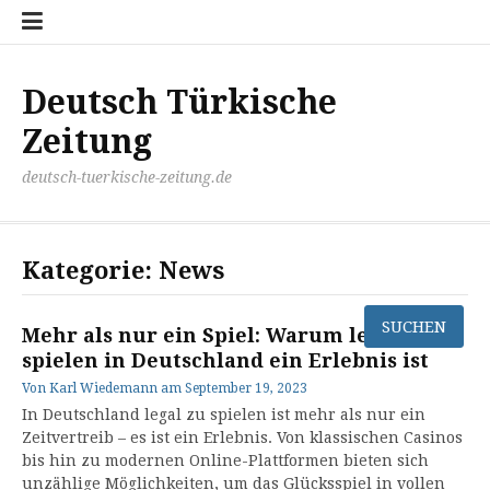
Zum
Disclaimer
Impressum
Kontakt
Mediathek
Meinung
Panorma
Politik
Sport
Wirtschaft
Inhalt
springen
Deutsch Türkische
Zeitung
deutsch-tuerkische-zeitung.de
Kategorie:
News
Mehr als nur ein Spiel: Warum legal
spielen in Deutschland ein Erlebnis ist
Von
Karl Wiedemann
am
September 19, 2023
In Deutschland legal zu spielen ist mehr als nur ein
Zeitvertreib – es ist ein Erlebnis. Von klassischen Casinos
bis hin zu modernen Online-Plattformen bieten sich
unzählige Möglichkeiten, um das Glücksspiel in vollen