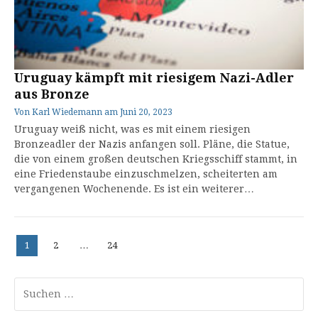
Uruguay kämpft mit riesigem Nazi-Adler
aus Bronze
Von
Karl Wiedemann
am
Juni 20, 2023
Uruguay weiß nicht, was es mit einem riesigen
Bronzeadler der Nazis anfangen soll. Pläne, die Statue,
die von einem großen deutschen Kriegsschiff stammt, in
eine Friedenstaube einzuschmelzen, scheiterten am
vergangenen Wochenende. Es ist ein weiterer…
Beitragsnavigation
Seite
Seite
Seite
1
2
…
24
Suchen
nach: