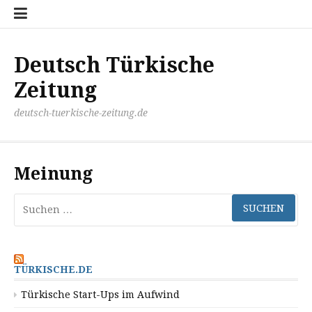
Zum
Disclaimer
Impressum
Kontakt
Mediathek
Meinung
Panorma
Politik
Sport
Wirtschaft
Inhalt
springen
Deutsch Türkische
Zeitung
deutsch-tuerkische-zeitung.de
Meinung
Suchen
nach:
TÜRKISCHE.DE
Türkische Start-Ups im Aufwind