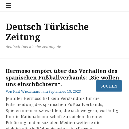
Zum
Disclaimer
Impressum
Kontakt
Mediathek
Meinung
Panorma
Politik
Sport
Wirtschaft
Inhalt
springen
Deutsch Türkische
Zeitung
deutsch-tuerkische-zeitung.de
Hermoso empört über das Verhalten des
spanischen Fußballverbands: „Sie wollen
uns einschüchtern“.
Von
Karl Wiedemann
am
September 19, 2023
Jennifer Hermoso hat kein Verständnis für die
Entscheidung des spanischen Fußballverbands,
Spielerinnen auszuwählen, die sich weigern, vorläufig
für die Nationalmannschaft zu spielen. In einer
Erklärung in den sozialen Medien wetterte die
vieldiskutierte Weltmeisterin scharf gegen…