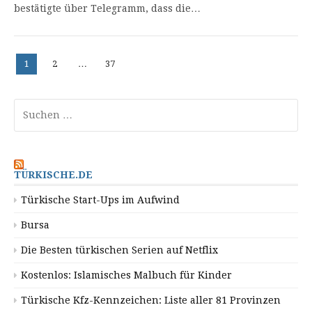
bestätigte über Telegramm, dass die…
Beitragsnavigation
Seite
Seite
Seite
1
2
…
37
Suchen
nach:
TÜRKISCHE.DE
Türkische Start-Ups im Aufwind
Bursa
Die Besten türkischen Serien auf Netflix
Kostenlos: Islamisches Malbuch für Kinder
Türkische Kfz-Kennzeichen: Liste aller 81 Provinzen