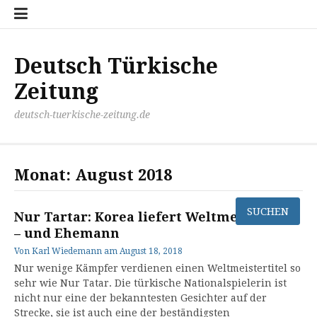
Zum
Disclaimer
Impressum
Kontakt
Mediathek
Meinung
Panorma
Politik
Sport
Wirtschaft
Inhalt
springen
Deutsch Türkische
Zeitung
deutsch-tuerkische-zeitung.de
Monat:
August 2018
Nur Tartar: Korea liefert Weltmeistertitel
– und Ehemann
Von
Karl Wiedemann
am
August 18, 2018
Nur wenige Kämpfer verdienen einen Weltmeistertitel so
sehr wie Nur Tatar. Die türkische Nationalspielerin ist
nicht nur eine der bekanntesten Gesichter auf der
Strecke, sie ist auch eine der beständigsten