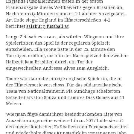
Englands Fußballerinnen traten in der ersten
Frauenausgabe dieses Wettbewerbs gegen Brasilien an.
Nach neunzig Minuten stand es 1:1 auf der Anzeigetafel.
Am Ende siegte England im Elfmeterschießen: 4-2
berichtet
salzburg-fussball.at
.
Lange Zeit sah es so aus, als würden Wiegman und ihre
Spielerinnen das Spiel in der regulären Spielzeit
entscheiden. Ella Toone hatte in der 23. Minute den
Torreigen eröffnet, doch in der Nachspielzeit der zweiten
Halbzeit kam Brasilien durch ein Tor der
eingewechselten Andressa Alves zum Ausgleich.
Toone war dann die einzige englische Spielerin, die in
der Elfmeterserie verschoss. Für das südamerikanische
Team von Nationaltrainerin Pia Sundhage scheiterten
Rafaelle Carvalho Souza und Tamires Dias Gomes aus 11
Metern.
Wiegman fügte damit ihrer beeindruckenden Liste von
Auszeichnungen eine weitere hinzu. 2017 holte sie mit
den niederländischen Fußballern den Europameistertitel
und wiederholte dieses Kunststück im vergangenen Jahr