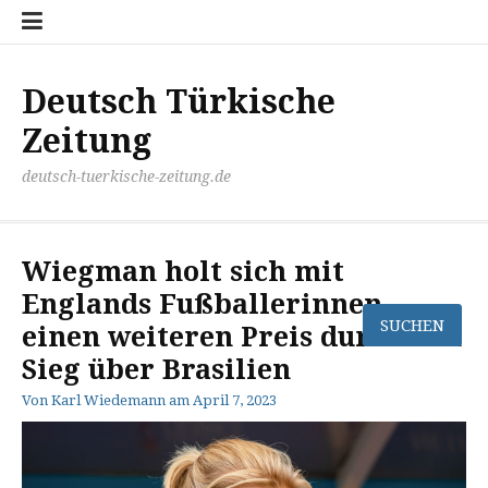
Zum
Disclaimer
Impressum
Kontakt
Mediathek
Meinung
Panorma
Politik
Sport
Wirtschaft
Inhalt
springen
Deutsch Türkische
Zeitung
deutsch-tuerkische-zeitung.de
Wiegman holt sich mit
Englands Fußballerinnen
einen weiteren Preis durch den
Sieg über Brasilien
Von
Karl Wiedemann
am
April 7, 2023