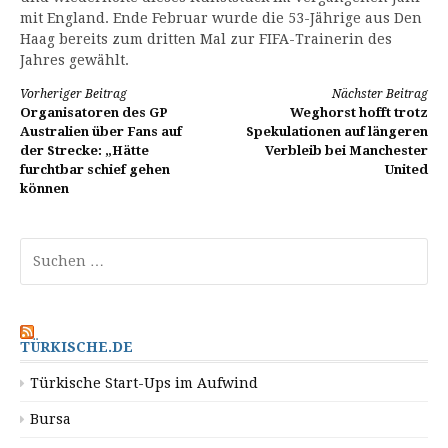
mit England. Ende Februar wurde die 53-Jährige aus Den
Haag bereits zum dritten Mal zur FIFA-Trainerin des
Jahres gewählt.
Weiterlesen
Vorheriger Beitrag
Nächster Beitrag
Organisatoren des GP
Weghorst hofft trotz
Australien über Fans auf
Spekulationen auf längeren
der Strecke: „Hätte
Verbleib bei Manchester
furchtbar schief gehen
United
können
Suchen
nach:
TÜRKISCHE.DE
Türkische Start-Ups im Aufwind
Bursa