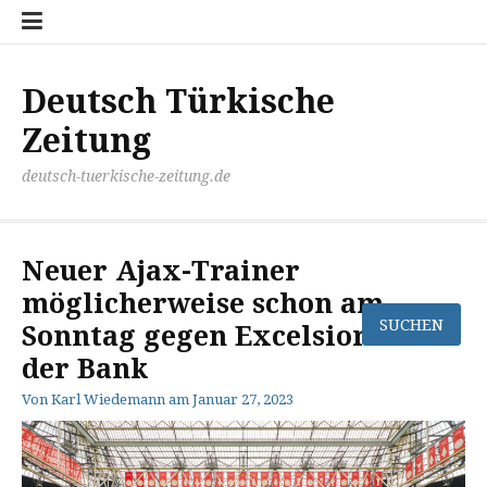
Zum
Disclaimer
Impressum
Kontakt
Mediathek
Meinung
Panorma
Politik
Sport
Wirtschaft
Inhalt
springen
Deutsch Türkische
Zeitung
deutsch-tuerkische-zeitung.de
Neuer Ajax-Trainer
möglicherweise schon am
Sonntag gegen Excelsior auf
der Bank
Von
Karl Wiedemann
am
Januar 27, 2023