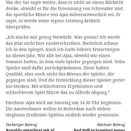
Van der Sar sagte weiter, dass er nicht an einen Rücktritt
denke, obwohl er für die Ernennung von Schreuder und
die sportliche Misere von Ajax mitverantwortlich sei. Er
sagte, er werde seine eigene Leistung kritisch
überprüfen.
„Ich mache mir genug Vorwürfe. Was genau? Ich werde
das jetzt nicht hier niederschreiben. Natürlich schaue
ich in den Spiegel. Auch ich hatte höhere Erwartungen
an dieses Jahr. Wir alle bei Ajax, obwohl wir einen
Sommer hatten, in dem viele Spieler gegangen sind. Zehn
Spieler sind dafür zurückgekommen. Diese haben
Qualität, aber noch nicht das Niveau der Spieler, die
gegangen sind. Und die Entwicklung dieser Spieler geriet
ins Stocken. Mit schlechteren Ergebnissen und
schlechterem Spiel führte das zu Alfreds Abgang.“
Excelsior-Ajax wird am Sonntag um 14.30 Uhr beginnen.
Die Amsterdamer wollen in Rotterdam nach sieben
sieglosen Eredivisie-Spielen endlich wieder gewinnen.
Weiterlesen
Vorheriger Beitrag
Nächster Beitrag
Ronaldo unterliegt mit Al
Red Bull präsentiert neues