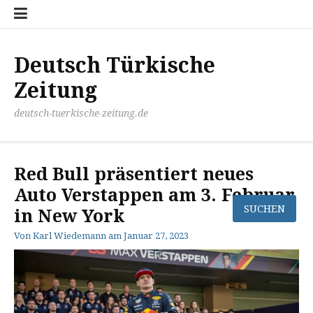
Zum
Disclaimer
Impressum
Kontakt
Mediathek
Meinung
Panorma
Politik
Sport
Wirtschaft
Inhalt
springen
Deutsch Türkische
Zeitung
deutsch-tuerkische-zeitung.de
Red Bull präsentiert neues
Auto Verstappen am 3. Februar
in New York
Von
Karl Wiedemann
am
Januar 27, 2023