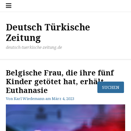
Zum
Disclaimer
Impressum
Kontakt
Mediathek
Meinung
Panorma
Politik
Sport
Wirtschaft
Inhalt
springen
Deutsch Türkische
Zeitung
deutsch-tuerkische-zeitung.de
Belgische Frau, die ihre fünf
Kinder getötet hat, erhält
Euthanasie
Von
Karl Wiedemann
am
März 4, 2023