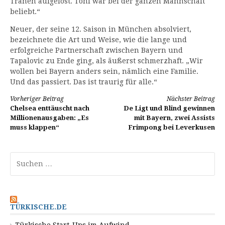
Tränen aufgelöst. Toni war bei der ganzen Mannschaft
beliebt.“
Neuer, der seine 12. Saison in München absolviert,
bezeichnete die Art und Weise, wie die lange und
erfolgreiche Partnerschaft zwischen Bayern und
Tapalovic zu Ende ging, als äußerst schmerzhaft. „Wir
wollen bei Bayern anders sein, nämlich eine Familie.
Und das passiert. Das ist traurig für alle.“
Weiterlesen
Vorheriger Beitrag
Nächster Beitrag
Chelsea enttäuscht nach
De Ligt und Blind gewinnen
Millionenausgaben: „Es
mit Bayern, zwei Assists
muss klappen“
Frimpong bei Leverkusen
Suchen
nach:
TÜRKISCHE.DE