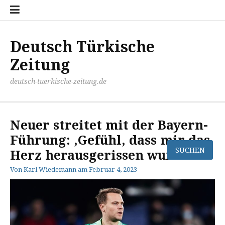
Zum
Disclaimer
Impressum
Kontakt
Mediathek
Meinung
Panorma
Politik
Sport
Wirtschaft
Inhalt
springen
Deutsch Türkische
Zeitung
deutsch-tuerkische-zeitung.de
Neuer streitet mit der Bayern-
Führung: ‚Gefühl, dass mir das
Herz herausgerissen wurde‘
Von
Karl Wiedemann
am
Februar 4, 2023