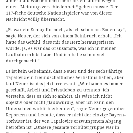
anderthalb Wochen nach mehr als elf Jahren wegen
einer „Meinungsverschiedenheit“ gehen musste. Der
117-fache deutsche Nationalspieler war von dieser
Nachricht völlig überrascht.
„Es war ein Schlag für mich, als ich schon am Boden lag“,
sagte Neuer, der sich von einem Beinbruch erholt. „Ich
hatte das Gefühl, dass mir das Herz herausgerissen
wurde. Ja, es war das Grausamste, was ich in meiner
Laufbahn erlebt habe. Und ich habe schon viel
durchgemacht.“
Es ist kein Geheimnis, dass Neuer und der sechsjährige
Tapalovic ein freundschaftliches Verhältnis haben, aber
laut Neuer ist das jetzt irrelevant. „Wir haben es immer
geschafft, Arbeit und Privatleben zu trennen. Ich
verstehe, dass es sich so anhört, als wäre ich nicht
objektiv oder nicht glaubwürdig, aber ich kann den
Unterschied wirklich erkennen“, sagte Neuer gegenüber
Reportern und betonte, dass er nicht der einzige Bayern-
Torhüter ist, der von Tapalovics erzwungenem Abgang
betroffen ist. „Unsere gesamte Torhütergruppe war in