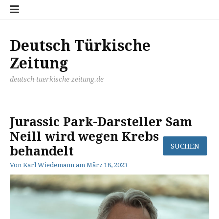
Zum
Disclaimer
Impressum
Kontakt
Mediathek
Meinung
Panorma
Politik
Sport
Wirtschaft
Inhalt
springen
Deutsch Türkische
Zeitung
deutsch-tuerkische-zeitung.de
Jurassic Park-Darsteller Sam
Neill wird wegen Krebs
behandelt
Von
Karl Wiedemann
am
März 18, 2023