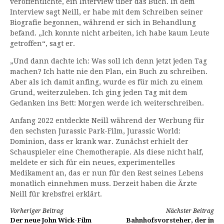
veröffentlichte, ein Interview über das Buch. In dem
Interview sagt Neill, er habe mit dem Schreiben seiner
Biografie begonnen, während er sich in Behandlung
befand. „Ich konnte nicht arbeiten, ich habe kaum Leute
getroffen“, sagt er.
„Und dann dachte ich: Was soll ich denn jetzt jeden Tag
machen? Ich hatte nie den Plan, ein Buch zu schreiben.
Aber als ich damit anfing, wurde es für mich zu einem
Grund, weiterzuleben. Ich ging jeden Tag mit dem
Gedanken ins Bett: Morgen werde ich weiterschreiben.
Anfang 2022 entdeckte Neill während der Werbung für
den sechsten Jurassic Park-Film, Jurassic World:
Dominion, dass er krank war. Zunächst erhielt der
Schauspieler eine Chemotherapie. Als diese nicht half,
meldete er sich für ein neues, experimentelles
Medikament an, das er nun für den Rest seines Lebens
monatlich einnehmen muss. Derzeit haben die Ärzte
Neill für krebsfrei erklärt.
Weiterlesen
Vorheriger Beitrag
Nächster Beitrag
Der neue John Wick-Film
Bahnhofsvorsteher, der in