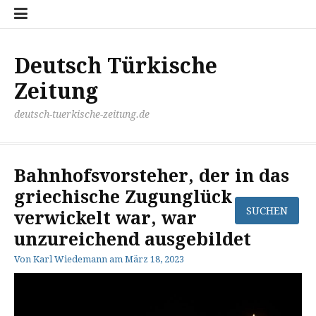
Zum
Disclaimer
Impressum
Kontakt
Mediathek
Meinung
Panorma
Politik
Sport
Wirtschaft
Inhalt
springen
Deutsch Türkische
Zeitung
deutsch-tuerkische-zeitung.de
Bahnhofsvorsteher, der in das
griechische Zugunglück
verwickelt war, war
unzureichend ausgebildet
Von
Karl Wiedemann
am
März 18, 2023