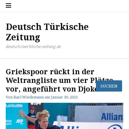
Zum
Disclaimer
Impressum
Kontakt
Mediathek
Meinung
Panorma
Politik
Sport
Wirtschaft
Inhalt
springen
Deutsch Türkische
Zeitung
deutsch-tuerkische-zeitung.de
Griekspoor rückt in der
Weltrangliste um vier Plätze
vor, angeführt von Djokovic
Von
Karl Wiedemann
am
Januar 30, 2023