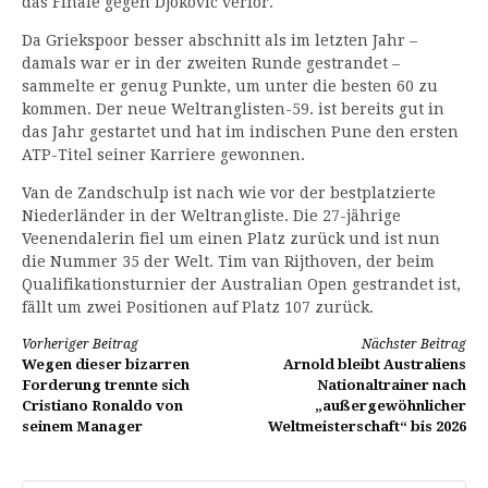
das Finale gegen Djokovic verlor.
Da Griekspoor besser abschnitt als im letzten Jahr –
damals war er in der zweiten Runde gestrandet –
sammelte er genug Punkte, um unter die besten 60 zu
kommen. Der neue Weltranglisten-59. ist bereits gut in
das Jahr gestartet und hat im indischen Pune den ersten
ATP-Titel seiner Karriere gewonnen.
Van de Zandschulp ist nach wie vor der bestplatzierte
Niederländer in der Weltrangliste. Die 27-jährige
Veenendalerin fiel um einen Platz zurück und ist nun
die Nummer 35 der Welt. Tim van Rijthoven, der beim
Qualifikationsturnier der Australian Open gestrandet ist,
fällt um zwei Positionen auf Platz 107 zurück.
Weiterlesen
Vorheriger Beitrag
Nächster Beitrag
Wegen dieser bizarren
Arnold bleibt Australiens
Forderung trennte sich
Nationaltrainer nach
Cristiano Ronaldo von
„außergewöhnlicher
seinem Manager
Weltmeisterschaft“ bis 2026