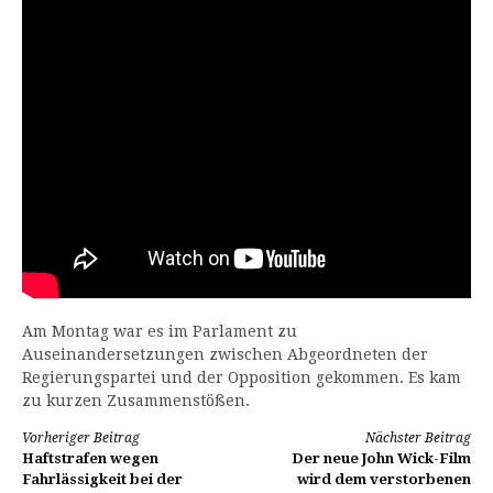
Am Montag war es im Parlament zu
Auseinandersetzungen zwischen Abgeordneten der
Regierungspartei und der Opposition gekommen. Es kam
zu kurzen Zusammenstößen.
Weiterlesen
Vorheriger Beitrag
Nächster Beitrag
Haftstrafen wegen
Der neue John Wick-Film
Fahrlässigkeit bei der
wird dem verstorbenen