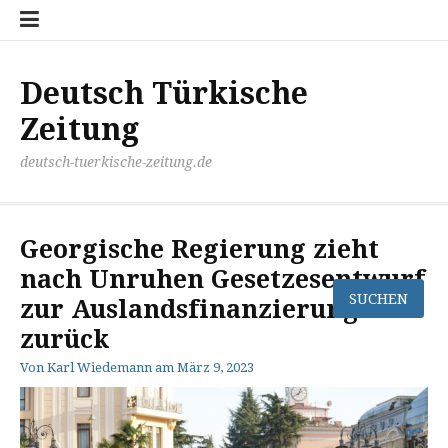
Zum
Disclaimer
Impressum
Kontakt
Mediathek
Meinung
Panorma
Politik
Sport
Wirtschaft
Inhalt
springen
Deutsch Türkische
Zeitung
deutsch-tuerkische-zeitung.de
Georgische Regierung zieht
nach Unruhen Gesetzesentwurf
zur Auslandsfinanzierung
zurück
Von
Karl Wiedemann
am
März 9, 2023