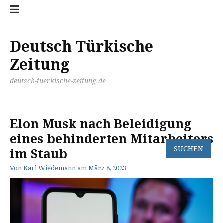
Zum
Disclaimer
Impressum
Kontakt
Mediathek
Meinung
Panorma
Politik
Sport
Wirtschaft
Inhalt
springen
Deutsch Türkische
Zeitung
deutsch-tuerkische-zeitung.de
Elon Musk nach Beleidigung
eines behinderten Mitarbeiters
im Staub
Von
Karl Wiedemann
am
März 8, 2023