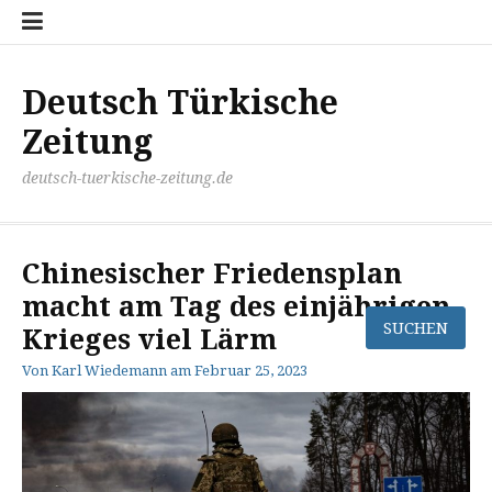
Zum
Disclaimer
Impressum
Kontakt
Mediathek
Meinung
Panorma
Politik
Sport
Wirtschaft
Inhalt
springen
Deutsch Türkische
Zeitung
deutsch-tuerkische-zeitung.de
Chinesischer Friedensplan
macht am Tag des einjährigen
Krieges viel Lärm
Von
Karl Wiedemann
am
Februar 25, 2023