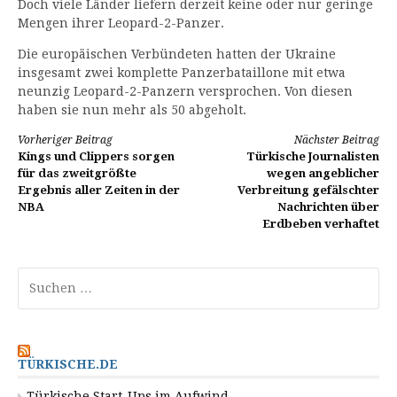
Doch viele Länder liefern derzeit keine oder nur geringe
Mengen ihrer Leopard-2-Panzer.
Die europäischen Verbündeten hatten der Ukraine
insgesamt zwei komplette Panzerbataillone mit etwa
neunzig Leopard-2-Panzern versprochen. Von diesen
haben sie nun mehr als 50 abgeholt.
Weiterlesen
Vorheriger Beitrag
Nächster Beitrag
Kings und Clippers sorgen
Türkische Journalisten
für das zweitgrößte
wegen angeblicher
Ergebnis aller Zeiten in der
Verbreitung gefälschter
NBA
Nachrichten über
Erdbeben verhaftet
Suchen
nach:
TÜRKISCHE.DE
Türkische Start-Ups im Aufwind