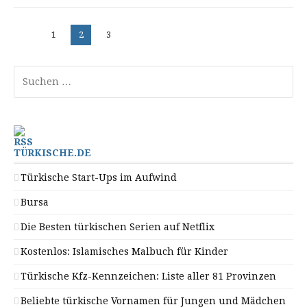
Beitragsnavigation
Seite
Seite
Seite
1
2
3
Suchen
nach:
TÜRKISCHE.DE
Türkische Start-Ups im Aufwind
Bursa
Die Besten türkischen Serien auf Netflix
Kostenlos: Islamisches Malbuch für Kinder
Türkische Kfz-Kennzeichen: Liste aller 81 Provinzen
Beliebte türkische Vornamen für Jungen und Mädchen