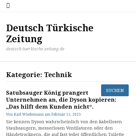
Zum
Disclaimer
Impressum
Kontakt
Mediathek
Meinung
Panorma
Politik
Sport
Wirtschaft
Inhalt
springen
Deutsch Türkische
Zeitung
deutsch-tuerkische-zeitung.de
Kategorie:
Technik
Satubsauger König prangert
Unternehmen an, die Dyson kopieren:
„Das hilft dem Kunden nicht“.
Von
Karl Wiedemann
am
Februar 15, 2023
Sie kennen Dyson wahrscheinlich von den kabellosen
Staubsaugern, messerlosen Ventilatoren oder den
Händetrocknern, die auf fast jeder öffentlichen Toilette