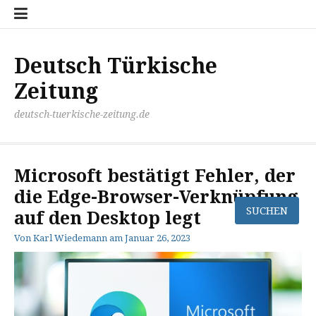
Zum
Disclaimer
Impressum
Kontakt
Mediathek
Meinung
Panorma
Politik
Sport
Wirtschaft
Inhalt
springen
Deutsch Türkische
Zeitung
deutsch-tuerkische-zeitung.de
Microsoft bestätigt Fehler, der
die Edge-Browser-Verknüpfung
auf den Desktop legt
Von
Karl Wiedemann
am
Januar 26, 2023