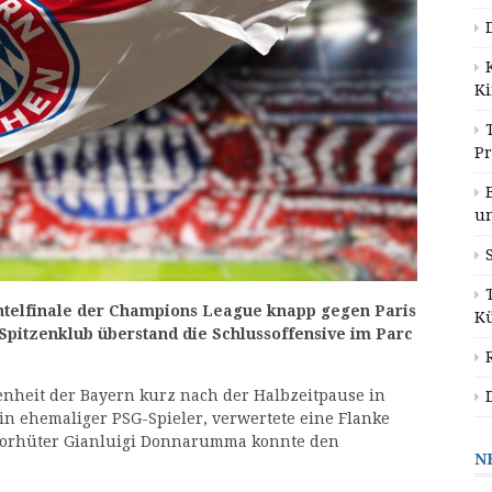
K
P
u
telfinale der Champions League knapp gegen Paris
K
pitzenklub überstand die Schlussoffensive im Parc
nheit der Bayern kurz nach der Halbzeitpause in
ein ehemaliger PSG-Spieler, verwertete eine Flanke
Torhüter Gianluigi Donnarumma konnte den
N