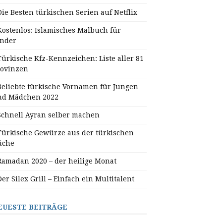
Die Besten türkischen Serien auf Netflix
Kostenlos: Islamisches Malbuch für
inder
Türkische Kfz-Kennzeichen: Liste aller 81
rovinzen
Beliebte türkische Vornamen für Jungen
nd Mädchen 2022
Schnell Ayran selber machen
Türkische Gewürze aus der türkischen
üche
Ramadan 2020 – der heilige Monat
Der Silex Grill – Einfach ein Multitalent
EUESTE BEITRÄGE