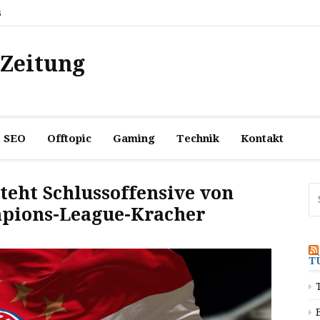
6
 Zeitung
SEO
Offtopic
Gaming
Technik
Kontakt
eht Schlussoffensive von
Su
na
pions-League-Kracher
T