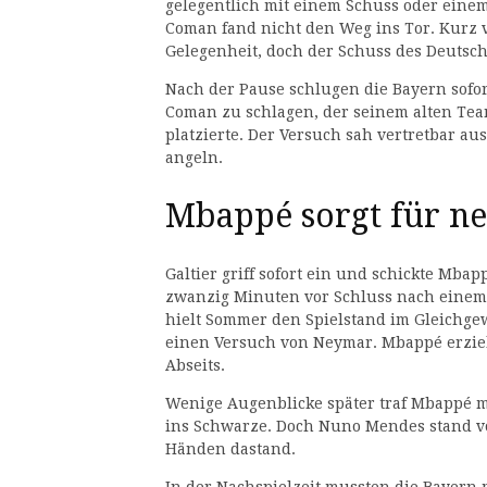
gelegentlich mit einem Schuss oder einem
Coman fand nicht den Weg ins Tor. Kurz v
Gelegenheit, doch der Schuss des Deuts
Nach der Pause schlugen die Bayern sofort
Coman zu schlagen, der seinem alten Te
platzierte. Der Versuch sah vertretbar au
angeln.
Mbappé sorgt für n
Galtier griff sofort ein und schickte Mbap
zwanzig Minuten vor Schluss nach einem 
hielt Sommer den Spielstand im Gleichgew
einen Versuch von Neymar. Mbappé erzielt
Abseits.
Wenige Augenblicke später traf Mbappé m
ins Schwarze. Doch Nuno Mendes stand vor
Händen dastand.
In der Nachspielzeit mussten die Bayern 