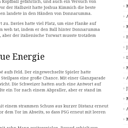
 Kopfball gefährlich, und auch ein Versuch von
or der Halbzeit hatte Joshua Kimmich die beste
chen landete in den Händen von Donnarumma.
 zu. Davies hatte viel Platz, um eine Flanke auf
am weh tat, indem er den Ball hinter Donnarumma
s, aber der italienische Torwart musste trotzdem
eue Energie
pé aufs Feld. Der eingewechselte Spieler hatte
Steilpass eine große Chance. Mit einer Glanzparade
icht. Die Schweizer hatten auch eine Antwort auf
e ein Tor nach einem Abpraller, aber er stand im
it einem strammen Schuss aus kurzer Distanz erneut
 dem Tor im Abseits, so dass PSG erneut mit leeren
mit zehn Mann weiterspielen. Pavard erhielt von