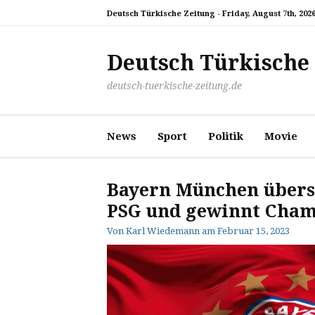
Zum
Deutsch Türkische Zeitung -
Friday, August 7th, 202
Inhalt
springen
Deutsch Türkische
deutsch-tuerkische-zeitung.de
News
Sport
Politik
Movie
Bayern München überst
PSG und gewinnt Cham
Von
Karl Wiedemann
am
Februar 15, 2023