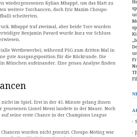
He
den wiedergenesenen Kylian Mbappé, um das Blatt zu
sp
tten weitere Torchancen, doch Eric Maxim Choupo-
un
fball) scheiterten.
Me
ruck. Mbappé traf zweimal, aber beide Tore wurden
sp
erteidiger Benjamin Pavard wurde kurz vor Schluss
Ki
verwiesen.
„b
De
e (alle Wettbewerbe), während PSG zum dritten Mal in
un
eine gute Ausgangsposition für die Rückrunde. Die
Fr
z in München aufeinander. Eine genau Analyse finden
Na
Th
Fi
hancen
N
nicht im Spiel. Erst in der 45. Minute gelang ihnen
der genesenen Lionel Messi landete in der Mauer. Noch
A
ge auf seine erste Chance in der Champions League
ße Chancen wurden nicht genutzt. Choupo-Moting war