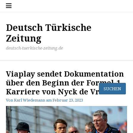
Zum
Disclaimer
Impressum
Kontakt
Mediathek
Meinung
Panorma
Politik
Sport
Wirtschaft
Inhalt
springen
Deutsch Türkische
Zeitung
deutsch-tuerkische-zeitung.de
Viaplay sendet Dokumentation
über den Beginn der Formel-1-
Karriere von Nyck de Vries
Von
Karl Wiedemann
am
Februar 23, 2023