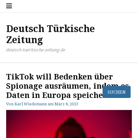
Zum
Disclaimer
Impressum
Kontakt
Mediathek
Meinung
Panorma
Politik
Sport
Wirtschaft
Inhalt
springen
Deutsch Türkische
Zeitung
deutsch-tuerkische-zeitung.de
TikTok will Bedenken über
Spionage ausräumen, indem es
Daten in Europa speichert
Von
Karl Wiedemann
am
März 8, 2023