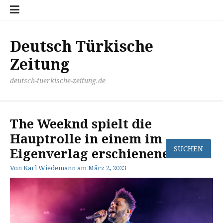
Zum
Disclaimer
Impressum
Kontakt
Mediathek
Meinung
Panorma
Politik
Sport
Wirtschaft
Inhalt
springen
Deutsch Türkische
Zeitung
deutsch-tuerkische-zeitung.de
The Weeknd spielt die
Hauptrolle in einem im
Eigenverlag erschienenen Film
Von
Karl Wiedemann
am
März 2, 2023