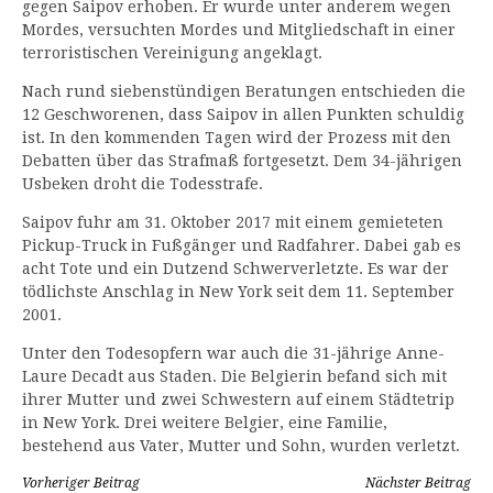
gegen Saipov erhoben. Er wurde unter anderem wegen
Mordes, versuchten Mordes und Mitgliedschaft in einer
terroristischen Vereinigung angeklagt.
Nach rund siebenstündigen Beratungen entschieden die
12 Geschworenen, dass Saipov in allen Punkten schuldig
ist. In den kommenden Tagen wird der Prozess mit den
Debatten über das Strafmaß fortgesetzt. Dem 34-jährigen
Usbeken droht die Todesstrafe.
Saipov fuhr am 31. Oktober 2017 mit einem gemieteten
Pickup-Truck in Fußgänger und Radfahrer. Dabei gab es
acht Tote und ein Dutzend Schwerverletzte. Es war der
tödlichste Anschlag in New York seit dem 11. September
2001.
Unter den Todesopfern war auch die 31-jährige Anne-
Laure Decadt aus Staden. Die Belgierin befand sich mit
ihrer Mutter und zwei Schwestern auf einem Städtetrip
in New York. Drei weitere Belgier, eine Familie,
bestehend aus Vater, Mutter und Sohn, wurden verletzt.
Weiterlesen
Vorheriger Beitrag
Nächster Beitrag