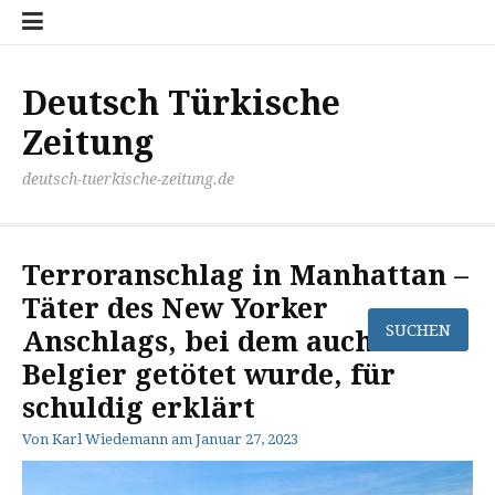
Zum
Disclaimer
Impressum
Kontakt
Mediathek
Meinung
Panorma
Politik
Sport
Wirtschaft
Inhalt
springen
Deutsch Türkische
Zeitung
deutsch-tuerkische-zeitung.de
Terroranschlag in Manhattan –
Täter des New Yorker
Anschlags, bei dem auch ein
Belgier getötet wurde, für
schuldig erklärt
Von
Karl Wiedemann
am
Januar 27, 2023