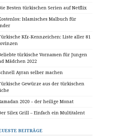
Die Besten türkischen Serien auf Netflix
Kostenlos: Islamisches Malbuch für
inder
Türkische Kfz-Kennzeichen: Liste aller 81
rovinzen
Beliebte türkische Vornamen für Jungen
nd Mädchen 2022
Schnell Ayran selber machen
Türkische Gewürze aus der türkischen
üche
Ramadan 2020 – der heilige Monat
Der Silex Grill – Einfach ein Multitalent
EUESTE BEITRÄGE