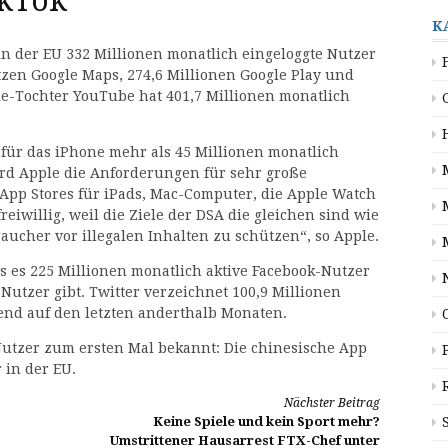
ikTok
K
in der EU 332 Millionen monatlich eingeloggte Nutzer
tzen Google Maps, 274,6 Millionen Google Play und
le-Tochter YouTube hat 401,7 Millionen monatlich
 für das iPhone mehr als 45 Millionen monatlich
wird Apple die Anforderungen für sehr große
 App Stores für iPads, Mac-Computer, die Apple Watch
eiwillig, weil die Ziele der DSA die gleichen sind wie
aucher vor illegalen Inhalten zu schützen“, so Apple.
s es 225 Millionen monatlich aktive Facebook-Nutzer
Nutzer gibt. Twitter verzeichnet 100,9 Millionen
rend auf den letzten anderthalb Monaten.
Nutzer zum ersten Mal bekannt: Die chinesische App
 in der EU.
Nächster Beitrag
Keine Spiele und kein Sport mehr?
Umstrittener Hausarrest FTX-Chef unter