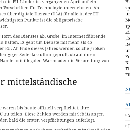
ch die EU-Länder im vergangenen April auf ein
He
n Vorschriften für Technologieunternehmen. Ab
sp
zes über digitale Dienste (DSA) für alle in der EU
un
wichtigsten Punkte ist die obligatorische
Me
zer.
sp
Ki
r Form des Dienstes ab. Große, im Internet führende
„b
halten. Es geht um Dienste mit mehr als 45
De
er EU. Ab Ende dieses Jahres werden solche großen
un
ängiger Seite daraufhin geprüft, ob auf ihren
Fr
 Handel mit illegalen Waren oder die Verbreitung von
Na
Th
Fi
r mittelständische
N
A
waren bis heute offiziell verpflichtet, ihre
U zu teilen. Diese Zahlen werden mit Schätzungen
en bald die ersten Verpflichtungen auferlegt.