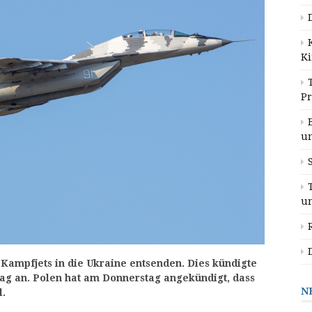
K
P
u
u
Kampfjets in die Ukraine entsenden. Dies kündigte
g an. Polen hat am Donnerstag angekündigt, dass
N
l.