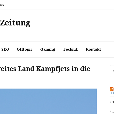
026
 Zeitung
SEO
Offtopic
Gaming
Technik
Kontakt
weites Land Kampfjets in die
Su
na
T