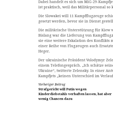
Dabei handelt es sich um MiG-29-Kampfjet
ist praktisch, weil das Militärpersonal so
Die Slowakei will 11 Kampfflugzeuge sch
gesetzt werden, bevor sie in Dienst geste
Die militärische Unterstützung für Kiew 
Bislang war die Lieferung von Kampfflug
sie eine weitere Eskalation des Konflikts
einer Reihe von Flugzeugen auch Ersatzte
Heger.
Der ukrainische Präsident Volodymyr Zel
einem Telefongespräch. „Ich schätze sein
Ukraine“, twitterte Zelensky. In einer An
Kampfjets „keinen Unterschied im Verlau
Weiterlesen
Vorheriger Beitrag
Strafgericht will Putin wegen
Kinderdiebstahls verhaften lassen, hat aber
wenig Chancen dazu