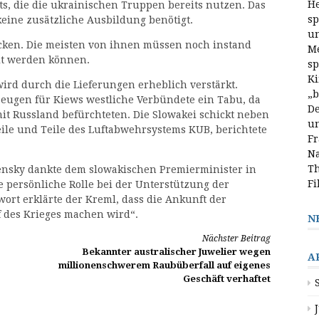
He
s, die die ukrainischen Truppen bereits nutzen. Das
sp
 keine zusätzliche Ausbildung benötigt.
un
icken. Die meisten von ihnen müssen noch instand
Me
llt werden können.
sp
Ki
wird durch die Lieferungen erheblich verstärkt.
„b
zeugen für Kiews westliche Verbündete ein Tabu, da
De
 mit Russland befürchteten. Die Slowakei schickt neben
un
ile und Teile des Luftabwehrsystems KUB, berichtete
Fr
Na
Th
ensky dankte dem slowakischen Premierminister in
Fi
e persönliche Rolle bei der Unterstützung der
twort erklärte der Kreml, dass die Ankunft der
f des Krieges machen wird“.
N
Nächster Beitrag
Bekannter australischer Juwelier wegen
A
millionenschwerem Raubüberfall auf eigenes
Geschäft verhaftet