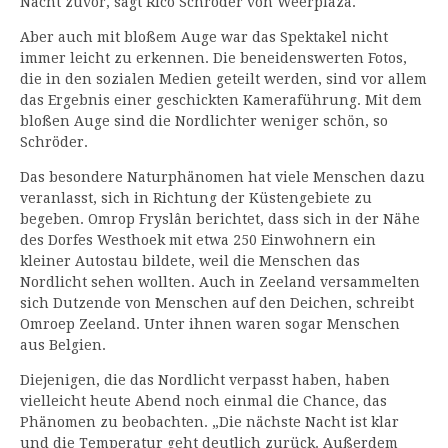
Nacht zuvor, sagt Rico Schröder von Weerplaza.
Aber auch mit bloßem Auge war das Spektakel nicht
immer leicht zu erkennen. Die beneidenswerten Fotos,
die in den sozialen Medien geteilt werden, sind vor allem
das Ergebnis einer geschickten Kameraführung. Mit dem
bloßen Auge sind die Nordlichter weniger schön, so
Schröder.
Das besondere Naturphänomen hat viele Menschen dazu
veranlasst, sich in Richtung der Küstengebiete zu
begeben. Omrop Fryslân berichtet, dass sich in der Nähe
des Dorfes Westhoek mit etwa 250 Einwohnern ein
kleiner Autostau bildete, weil die Menschen das
Nordlicht sehen wollten. Auch in Zeeland versammelten
sich Dutzende von Menschen auf den Deichen, schreibt
Omroep Zeeland. Unter ihnen waren sogar Menschen
aus Belgien.
Diejenigen, die das Nordlicht verpasst haben, haben
vielleicht heute Abend noch einmal die Chance, das
Phänomen zu beobachten. „Die nächste Nacht ist klar
und die Temperatur geht deutlich zurück. Außerdem