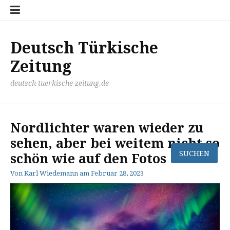
Zum
Disclaimer
Impressum
Kontakt
Mediathek
Meinung
Panorma
Politik
Sport
Wirtschaft
Inhalt
springen
Deutsch Türkische
Zeitung
deutsch-tuerkische-zeitung.de
Nordlichter waren wieder zu
sehen, aber bei weitem nicht so
schön wie auf den Fotos
Von
Karl Wiedemann
am
Februar 28, 2023