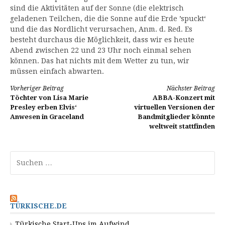
sind die Aktivitäten auf der Sonne (die elektrisch
geladenen Teilchen, die die Sonne auf die Erde ’spuckt‘
und die das Nordlicht verursachen, Anm. d. Red. Es
besteht durchaus die Möglichkeit, dass wir es heute
Abend zwischen 22 und 23 Uhr noch einmal sehen
können. Das hat nichts mit dem Wetter zu tun, wir
müssen einfach abwarten.
Weiterlesen
Vorheriger Beitrag
Nächster Beitrag
Töchter von Lisa Marie
ABBA-Konzert mit
Presley erben Elvis‘
virtuellen Versionen der
Anwesen in Graceland
Bandmitglieder könnte
weltweit stattfinden
Suchen
nach:
TÜRKISCHE.DE
Türkische Start-Ups im Aufwind