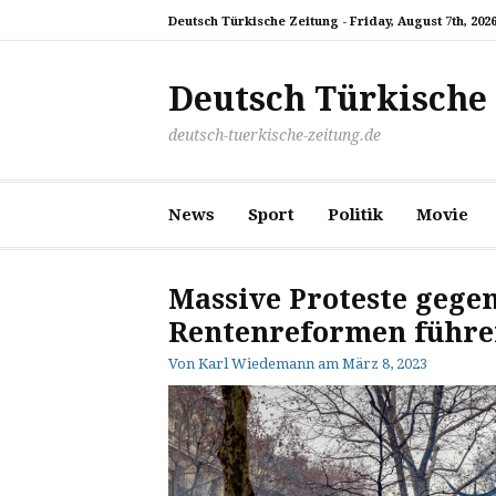
Zum
Deutsch Türkische Zeitung -
Friday, August 7th, 202
Inhalt
springen
Deutsch Türkische
deutsch-tuerkische-zeitung.de
News
Sport
Politik
Movie
Massive Proteste gegen
Rentenreformen führe
Von
Karl Wiedemann
am
März 8, 2023