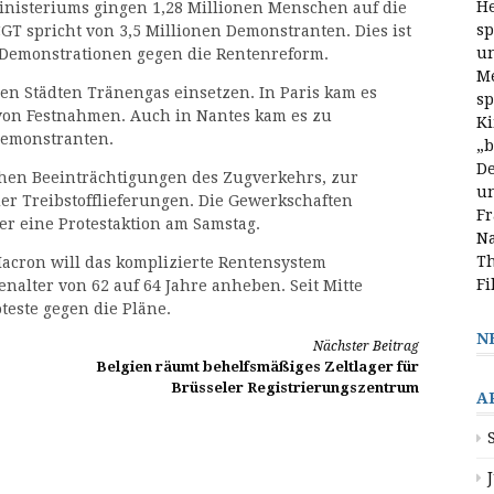
He
nisteriums gingen 1,28 Millionen Menschen auf die
sp
GT spricht von 3,5 Millionen Demonstranten. Dies ist
un
n Demonstrationen gegen die Rentenreform.
Me
ren Städten Tränengas einsetzen. In Paris kam es
sp
von Festnahmen. Auch in Nantes kam es zu
Ki
emonstranten.
„b
De
chen Beeinträchtigungen des Zugverkehrs, zur
un
r Treibstofflieferungen. Die Gewerkschaften
Fr
er eine Protestaktion am Samstag.
Na
Th
cron will das komplizierte Rentensystem
Fi
alter von 62 auf 64 Jahre anheben. Seit Mitte
teste gegen die Pläne.
N
Nächster Beitrag
Belgien räumt behelfsmäßiges Zeltlager für
Brüsseler Registrierungszentrum
A