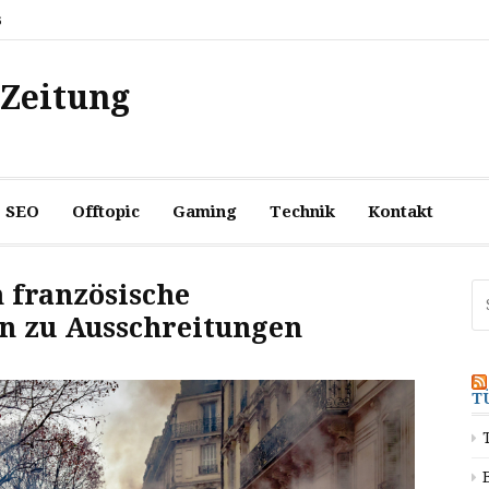
6
 Zeitung
SEO
Offtopic
Gaming
Technik
Kontakt
 französische
Su
na
n zu Ausschreitungen
T