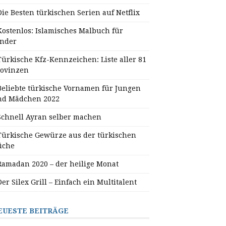
Die Besten türkischen Serien auf Netflix
Kostenlos: Islamisches Malbuch für
inder
Türkische Kfz-Kennzeichen: Liste aller 81
rovinzen
Beliebte türkische Vornamen für Jungen
nd Mädchen 2022
Schnell Ayran selber machen
Türkische Gewürze aus der türkischen
üche
Ramadan 2020 – der heilige Monat
Der Silex Grill – Einfach ein Multitalent
EUESTE BEITRÄGE