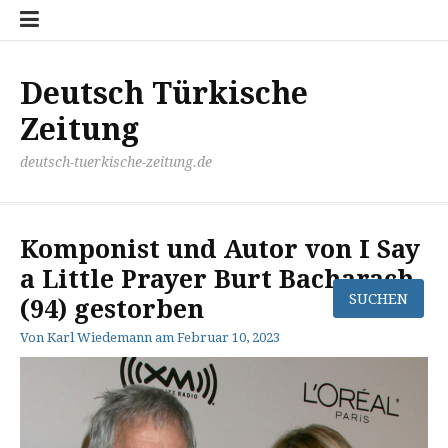
Zum
Disclaimer
Impressum
Kontakt
Mediathek
Meinung
Panorma
Politik
Sport
Wirtschaft
Inhalt
springen
Deutsch Türkische
Zeitung
deutsch-tuerkische-zeitung.de
Komponist und Autor von I Say
a Little Prayer Burt Bacharach
(94) gestorben
Von
Karl Wiedemann
am
Februar 10, 2023