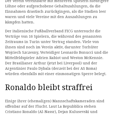
Der Verein vereinbarte mit mehreren Spielern niedrigere
Löhne oder aufgeschobene Gehaltszahlungen, da die
Einnahmen drastisch zurückgingen, als die Stadien leer
waren und viele Vereine mit den Auszahlungen zu
kämpfen hatten.
Der italienische Fußballverband FICG untersucht die
Verträge von 16 Spielern, die während des genannten
Zeitraums in Turin unter Vertrag standen. Viele von
ihnen sind noch im Verein aktiv, darunter Torhüter
Wojciech Szczesny, Verteidiger Leonardo Bonucci und die
Mittelfeldspieler Adrien Rabiot und Weston McKennie.
Der Brasilianer Arthur (jetzt bei Liverpool) und der
Argentinier Paulo Dybala (derzeit bei der AS Roma)
würden ebenfalls mit einer einmonatigen Sperre belegt.
Ronaldo bleibt straffrei
Einige ihrer (ehemaligen) Mannschaftskameraden sind
offenbar auf der Flucht. Laut La Repubblica stehen
Cristiano Ronaldo (Al-Nassr), Dejan Kulusevski und