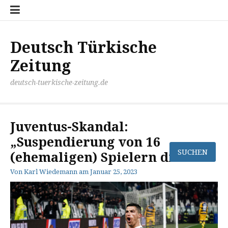
Zum
Disclaimer
Impressum
Kontakt
Mediathek
Meinung
Panorma
Politik
Sport
Wirtschaft
Inhalt
springen
Deutsch Türkische
Zeitung
deutsch-tuerkische-zeitung.de
Juventus-Skandal:
„Suspendierung von 16
(ehemaligen) Spielern droht“
Von
Karl Wiedemann
am
Januar 25, 2023