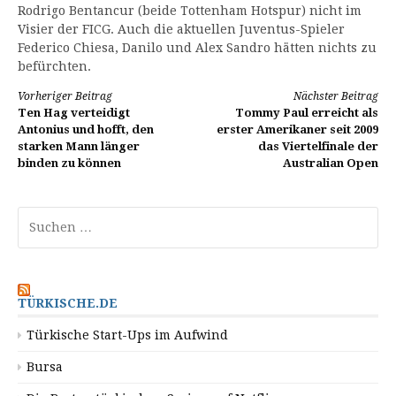
Rodrigo Bentancur (beide Tottenham Hotspur) nicht im
Visier der FICG. Auch die aktuellen Juventus-Spieler
Federico Chiesa, Danilo und Alex Sandro hätten nichts zu
befürchten.
Weiterlesen
Vorheriger Beitrag
Nächster Beitrag
Ten Hag verteidigt
Tommy Paul erreicht als
Antonius und hofft, den
erster Amerikaner seit 2009
starken Mann länger
das Viertelfinale der
binden zu können
Australian Open
Suchen
nach:
TÜRKISCHE.DE
Türkische Start-Ups im Aufwind
Bursa