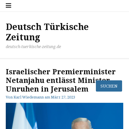
Zum
Disclaimer
Impressum
Kontakt
Mediathek
Meinung
Panorma
Politik
Sport
Wirtschaft
Inhalt
springen
Deutsch Türkische
Zeitung
deutsch-tuerkische-zeitung.de
Israelischer Premierminister
Netanjahu entlässt Minister,
Unruhen in Jerusalem
Von
Karl Wiedemann
am
März 27, 2023