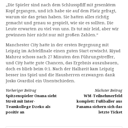
„Die Spieler sind nach dem Schlusspfiff mit gesenktem
Kopf gegangen, und ich habe sie auf dem Platz gefragt,
warum sie das getan haben. Sie hatten alles richtig
gemacht und genau so gespielt, wie sie es sollten. Die
Leute erwarten zu viel von uns. Es tut mir leid, aber wir
gewinnen hier nicht nur mit großen Zahlen.“
Manchester City hatte in der ersten Begegnung mit
Leipzig im Achtelfinale einen guten Start erwischt. Riyad
Mahrez schoss nach 27 Minuten den Führungstreffer,
und City hatte gute Chancen, das Ergebnis auszubauen,
doch es blieb beim 0:1. Nach der Halbzeit kam Leipzig
besser ins Spiel und die Hausherren erzwangen dank
Josko Gvardiol ein Unentschieden.
Weiterlesen
Vorheriger Beitrag
Nächster Beitrag
Spitzenspieler Onana sieht
WM-Teilnehmerfeld
Streit mit Inter-
komplett: Fußballer aus
Teamkollege Dzeko als
Panama sichern sich das
positiv an
letzte Ticket