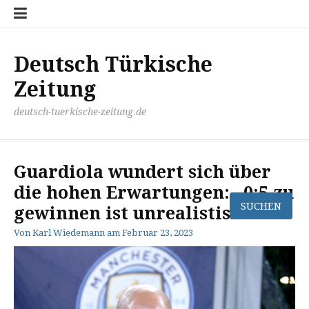
Zum
Disclaimer
Impressum
Kontakt
Mediathek
Meinung
Panorma
Politik
Sport
Wirtschaft
Inhalt
springen
Deutsch Türkische
Zeitung
deutsch-tuerkische-zeitung.de
Guardiola wundert sich über
die hohen Erwartungen: „0:5 zu
gewinnen ist unrealistisch“.
Von
Karl Wiedemann
am
Februar 23, 2023