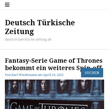
Zum
Disclaimer
Impressum
Kontakt
Mediathek
Meinung
Panorma
Politik
Sport
Wirtschaft
Inhalt
springen
Deutsch Türkische
Zeitung
deutsch-tuerkische-zeitung.de
Fantasy-Serie Game of Thrones
bekommt ein weiteres Spin-off
Von
Karl Wiedemann
am
April 16, 2023