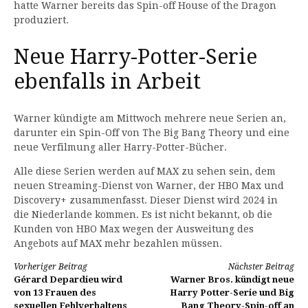
hatte Warner bereits das Spin-off House of the Dragon
produziert.
Neue Harry-Potter-Serie
ebenfalls in Arbeit
Warner kündigte am Mittwoch mehrere neue Serien an,
darunter ein Spin-Off von The Big Bang Theory und eine
neue Verfilmung aller Harry-Potter-Bücher.
Alle diese Serien werden auf MAX zu sehen sein, dem
neuen Streaming-Dienst von Warner, der HBO Max und
Discovery+ zusammenfasst. Dieser Dienst wird 2024 in
die Niederlande kommen. Es ist nicht bekannt, ob die
Kunden von HBO Max wegen der Ausweitung des
Angebots auf MAX mehr bezahlen müssen.
Weiterlesen
Vorheriger Beitrag
Nächster Beitrag
Gérard Depardieu wird
Warner Bros. kündigt neue
von 13 Frauen des
Harry Potter-Serie und Big
sexuellen Fehlverhaltens
Bang Theory-Spin-off an