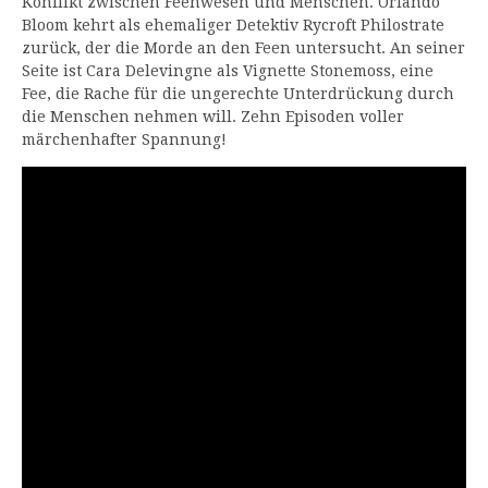
Konflikt zwischen Feenwesen und Menschen. Orlando
Bloom kehrt als ehemaliger Detektiv Rycroft Philostrate
zurück, der die Morde an den Feen untersucht. An seiner
Seite ist Cara Delevingne als Vignette Stonemoss, eine
Fee, die Rache für die ungerechte Unterdrückung durch
die Menschen nehmen will. Zehn Episoden voller
märchenhafter Spannung!