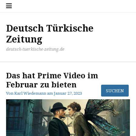
Zum
Disclaimer
Impressum
Kontakt
Mediathek
Meinung
Panorma
Politik
Sport
Wirtschaft
Inhalt
springen
Deutsch Türkische
Zeitung
deutsch-tuerkische-zeitung.de
Das hat Prime Video im
Februar zu bieten
Von
Karl Wiedemann
am
Januar 27, 2023