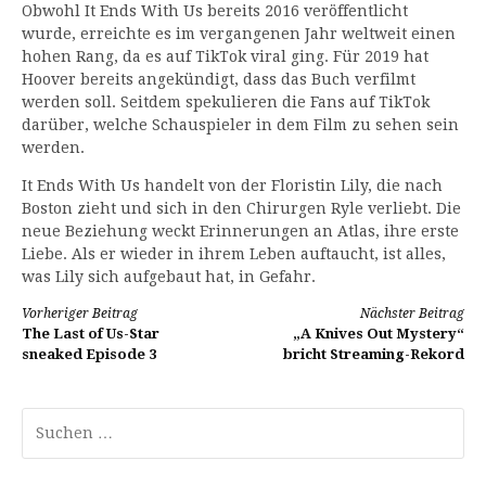
Obwohl It Ends With Us bereits 2016 veröffentlicht
wurde, erreichte es im vergangenen Jahr weltweit einen
hohen Rang, da es auf TikTok viral ging. Für 2019 hat
Hoover bereits angekündigt, dass das Buch verfilmt
werden soll. Seitdem spekulieren die Fans auf TikTok
darüber, welche Schauspieler in dem Film zu sehen sein
werden.
It Ends With Us handelt von der Floristin Lily, die nach
Boston zieht und sich in den Chirurgen Ryle verliebt. Die
neue Beziehung weckt Erinnerungen an Atlas, ihre erste
Liebe. Als er wieder in ihrem Leben auftaucht, ist alles,
was Lily sich aufgebaut hat, in Gefahr.
Weiterlesen
Vorheriger Beitrag
Nächster Beitrag
The Last of Us-Star
„A Knives Out Mystery“
sneaked Episode 3
bricht Streaming-Rekord
Suchen
nach: