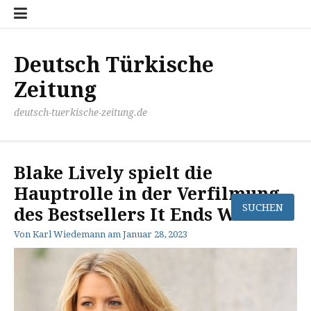
Zum
Disclaimer
Impressum
Kontakt
Mediathek
Meinung
Panorma
Politik
Sport
Wirtschaft
Inhalt
springen
Deutsch Türkische
Zeitung
deutsch-tuerkische-zeitung.de
Blake Lively spielt die
Hauptrolle in der Verfilmung
des Bestsellers It Ends With Us
Von
Karl Wiedemann
am
Januar 28, 2023