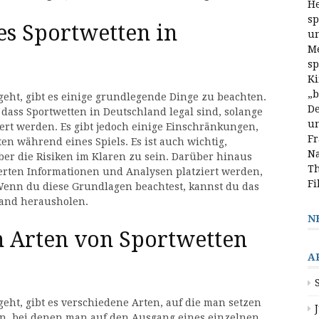
He
sp
es Sportwetten in
un
Me
sp
Ki
„b
geht, gibt es einige grundlegende Dinge zu beachten.
De
 dass Sportwetten in Deutschland legal sind, solange
un
iert werden. Es gibt jedoch einige Einschränkungen,
Fr
en während eines Spiels. Es ist auch wichtig,
Na
er die Risiken im Klaren zu sein. Darüber hinaus
Th
erten Informationen und Analysen platziert werden,
Fi
nn du diese Grundlagen beachtest, kannst du das
land herausholen.
N
n Arten von Sportwetten
A
ht, gibt es verschiedene Arten, auf die man setzen
ten, bei denen man auf den Ausgang eines einzelnen