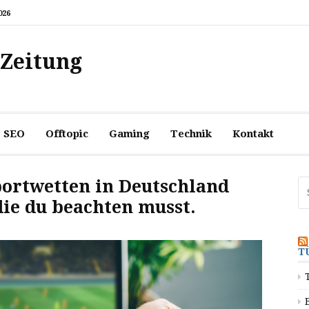
026
 Zeitung
SEO
Offtopic
Gaming
Technik
Kontakt
portwetten in Deutschland
Su
na
die du beachten musst.
T