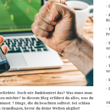
K
P
u
u
beliebter. Doch wie funktioniert das? Was muss man
en möchte? In diesem Blog erfährst du alles, was du
N
usst: 7 Dinge, die du beachten solltest. Sei schlau
n Grundlagen, bevor du deine Wetten abgibst!