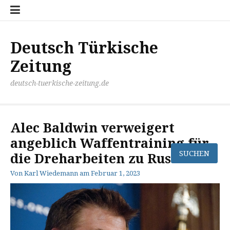
Zum
Disclaimer
Impressum
Kontakt
Mediathek
Meinung
Panorma
Politik
Sport
Wirtschaft
Inhalt
springen
Deutsch Türkische
Zeitung
deutsch-tuerkische-zeitung.de
Alec Baldwin verweigert
angeblich Waffentraining für
die Dreharbeiten zu Rust
Von
Karl Wiedemann
am
Februar 1, 2023