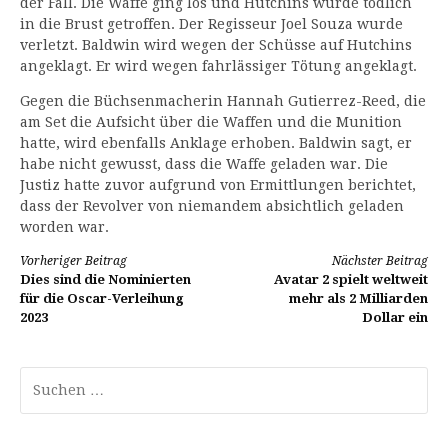
der Fall. Die Waffe ging los und Hutchins wurde tödlich
in die Brust getroffen. Der Regisseur Joel Souza wurde
verletzt. Baldwin wird wegen der Schüsse auf Hutchins
angeklagt. Er wird wegen fahrlässiger Tötung angeklagt.
Gegen die Büchsenmacherin Hannah Gutierrez-Reed, die
am Set die Aufsicht über die Waffen und die Munition
hatte, wird ebenfalls Anklage erhoben. Baldwin sagt, er
habe nicht gewusst, dass die Waffe geladen war. Die
Justiz hatte zuvor aufgrund von Ermittlungen berichtet,
dass der Revolver von niemandem absichtlich geladen
worden war.
Weiterlesen
Vorheriger Beitrag
Nächster Beitrag
Dies sind die Nominierten
Avatar 2 spielt weltweit
für die Oscar-Verleihung
mehr als 2 Milliarden
2023
Dollar ein
Suchen
nach: