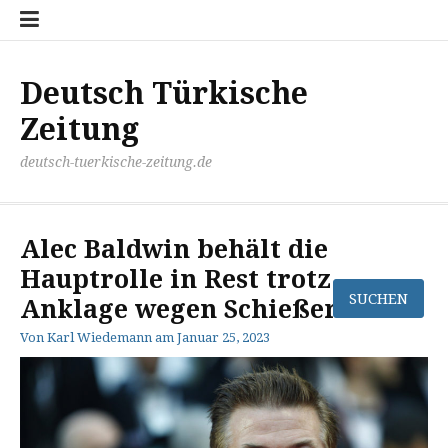
Zum
Disclaimer
Impressum
Kontakt
Mediathek
Meinung
Panorma
Politik
Sport
Wirtschaft
Inhalt
springen
Deutsch Türkische
Zeitung
deutsch-tuerkische-zeitung.de
Alec Baldwin behält die
Hauptrolle in Rest trotz
Anklage wegen Schießerei
Von
Karl Wiedemann
am
Januar 25, 2023